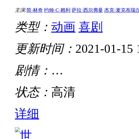
主演:
简·林奇
约翰·C·赖利
萨拉·西尔弗曼
杰克·麦克布瑞
类型：
动画
喜剧
更新时间：
2021-01-15 
剧情：
…
状态：
高清
详细