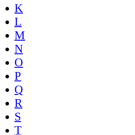
K
L
M
N
O
P
Q
R
S
T