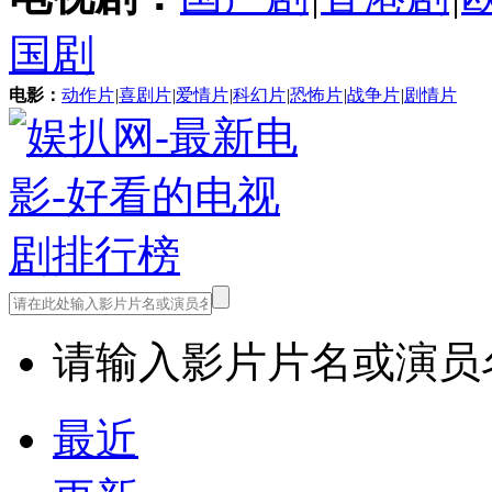
国剧
电影：
动作片
|
喜剧片
|
爱情片
|
科幻片
|
恐怖片
|
战争片
|
剧情片
请输入影片片名或演员
最近