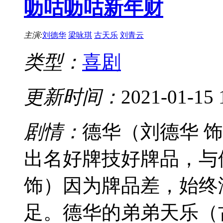
呖咕呖咕新年财
主演:
刘德华
梁咏琪
古天乐
刘青云
类型：
喜剧
更新时间：
2021-01-15 
剧情：
德华（刘德华 
出名好牌技好牌品，与
饰）因为牌品差，始终
足。德华的弟弟天乐（