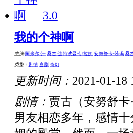
3.0
我的个神啊
主演:
阿米尔·汗
桑杰·达特波曼·伊拉妮
安努舒卡·莎玛
桑
类型：
剧情
喜剧
奇幻
更新时间：
2021-01-18 
剧情：
贾古（安努舒卡·莎玛
男友相恋多年，感情十