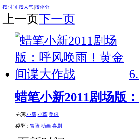
按时间
|
按人气
|
按评分
上一页
下一页
6
蜡笔小新2011剧场
主演:
小新
小葵
美伢
类型：
冒险
动画
喜剧