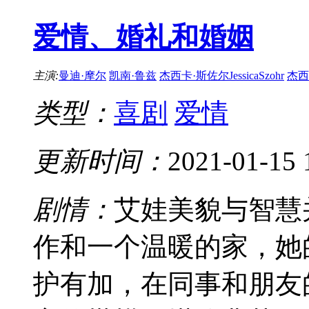
爱情、婚礼和婚姻
主演:
曼迪·摩尔
凯南·鲁兹
杰西卡·斯佐尔JessicaSzohr
杰西
类型：
喜剧
爱情
更新时间：
2021-01-15 
剧情：
艾娃美貌与智慧
作和一个温暖的家，她
护有加，在同事和朋友