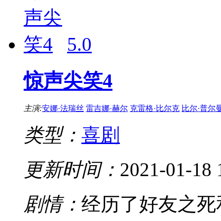
5.0
惊声尖笑4
主演:
安娜·法瑞丝
雷吉娜·赫尔
克雷格·比尔克
比尔·普尔
类型：
喜剧
更新时间：
2021-01-18 
剧情：
经历了好友之死