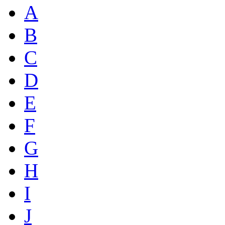
A
B
C
D
E
F
G
H
I
J