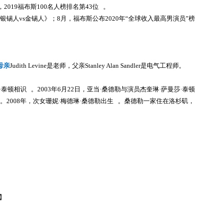
2019福布斯100名人榜排名第43位 。
银锡人vs金锡人》；8月，福布斯公布2020年“全球收入最高男演员”榜
母亲
Judith Levine是老师，父亲Stanley Alan Sandler是电气工程师。
·泰顿相识 。2003年6月22日，亚当·桑德勒与演员杰奎琳·萨曼莎·泰顿
生。2008年，次女珊妮·梅德琳·桑德勒出生 。桑德勒一家住在洛杉矶，
】