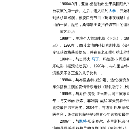
1966年9月，亚当·桑德勒出生于美国纽
台表演的第一步。之后，进入纽约
大学
，开始
到洛杉矶巡演，被脱口秀节目《周末夜现场》
目的一员。起初，桑德勒主要担任该节目的编
演艺经历
1989年，主演个人首部电影《下水》。1
丑》。1993年，由其出演的科幻喜剧电影《
专辑获得格莱美提名，并在百老汇排行榜上停留了
1994年，与史蒂夫·
马丁
、玛德莲·卡恩联
乐电影《摇滚总动员》。1995年，与布里吉
演整天不务正业的儿子比利 。
1998年，与布里吉特·威尔逊、达伦·
摩尔搭档主演的爱情音乐电影《婚礼歌手》上
1999年，与乔伊·劳伦·亚当斯共同主演
年，与艾米丽·沃森、菲利普·塞默·霍夫曼联
剧类最佳男主角奖。2004年，与德鲁·巴里
医亨利，凭借该片获得第6届青少年选择奖最
2006年，与
凯特
·贝金赛尔、克里斯托弗·
演由丹尼斯·杜根执导的喜剧电影《别惹佐汉》