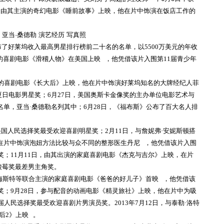
5日，由其主演的奇幻电影《睡前故事》上映，他在片中饰演在饭店工作的
布了好莱坞收入最高男星排行榜前二十名的名单，以5500万美元的年收
演的喜剧电影《滑稽人物》在美国上映 ，他凭借该片入围第11届青少年
同主演的喜剧电影《长大后》上映，他在片中饰演好莱坞知名的大牌经纪人菲
夏日电影男星奖；6月27日，美国奥斯卡金像奖的主办单位电影艺术与
单，亚当·桑德勒名列其中；6月28日，《福布斯》公布了百大名人排
7届美国人民选择奖最受欢迎喜剧明星奖；2月11日，与詹妮弗·安妮斯顿搭
在片中饰演泡妞方法比较与众不同的整形医生丹尼 ，他凭借该片入围
奖；11月11日，由其出演的家庭喜剧电影《杰克与吉尔》上映，在片
酸莓奖最差男主角奖。
顿·梅斯特等联合主演的家庭喜剧电影《爸爸的好儿子》首映 ，他凭借该
奖；9月28日，参与配音的动画电影《精灵旅社》上映，他在片中为吸
人民选择奖最受欢迎喜剧片男演员奖。2013年7月12日，与泰勒·洛特
后2》上映 。