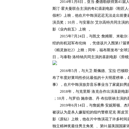
2014年1月8日，亚当·桑德勒获得第41
斯汀·霍夫曼联合主演的奇幻喜剧电影《鞋匠人
假村》上映，他在片中饰演迟迟无法走出前妻
演员奖；10月，与安塞尔·艾尔高特共同主演的
影《业内前五》上映 。
2015年7月24日，与凯文·詹姆斯、米
经的街机冠军布伦纳 ，凭借该片入围第17届
《精灵旅社2》上映；同年，福布斯发布“全球演
日，与泰勒·洛特纳共同主演的喜剧电影《滑
2016年5月，与大卫·斯佩德、宝拉·巴
布了年度好莱坞性价比最低的十大明星榜单，名
事》，在片中饰演放弃音乐事业当了家庭妇男的
2018年，与克里斯·洛克合作出演喜剧
；10月，与罗伯·施奈德、丹·布拉联袂主演的
2019年6月14日，与詹妮弗·安妮斯顿
被误认为是杀人嫌疑犯的纽约警察尼克·斯皮茨 
影《原钻》上映，他在片中饰演花了许多时间
独立精神奖最佳男主角奖 、第91届美国国家