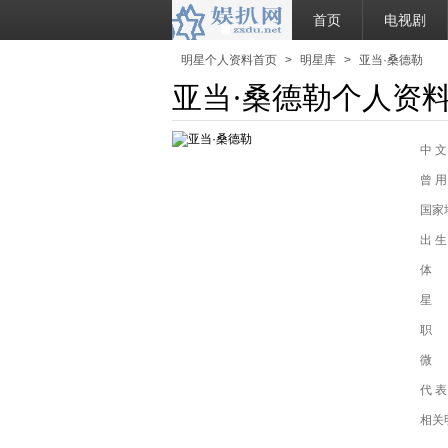
首页
电视剧
明星个人资料首页
>
明星库
>
亚当·桑德勒
亚当·桑德勒个人资
中 文
曾 用
国家
出 生
体
星
职
微
代 表
相关