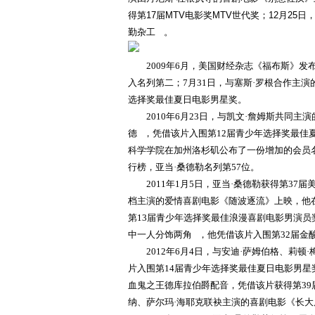
得第17届MTV电影奖MTV世代奖；12月2
勤杂工 。
2009年6月，美国财经杂志《福布斯》发
入名列第二；7月31日，与塞斯·罗根合作主
选择奖最佳夏日电影男星奖。
2010年6月23日，与凯文·詹姆斯共
德 ，凭借该片入围第12届青少年选择奖最佳
科学学院在加州洛杉矶公布了一份增加的会员名
行榜，亚当·桑德勒名列第57位。
2011年1月5日，亚当·桑德勒获得第3
档主演的爱情喜剧电影《随波逐流》上映，他
第13届青少年选择奖最佳浪漫喜剧电影男演员
中一人分饰两角 ，他凭借该片入围第32届金
2012年6月4日，与安迪·萨姆伯格、莉
片入围第14届青少年选择奖最佳夏日电影男星
血鬼之王德库拉伯爵配音，凭借该片获得第39届
纳、萨尔玛·海耶克联袂主演的喜剧电影《长大