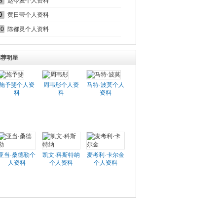
8
赵今麦个人资料
9
黄日莹个人资料
10
陈都灵个人资料
推荐明星
施予斐个人资
周韦彤个人资
马特·波莫个人
料
料
资料
亚当·桑德勒个
凯文·科斯特纳
麦考利·卡尔金
人资料
个人资料
个人资料