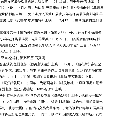
届人民选择奖最受欢迎喜剧男演员奖 ；9月11日，与史蒂夫·布西密、达
生》上映 ；5月23日，与德鲁·巴里摩尔搭档主演的爱情电影《单亲度
逝世阴影的吉姆 ，凭借该片入围第16届青少年选择奖最佳喜剧电影男
家庭电影《安塞尔·埃尔格特》上映 ；12月12日，由其出演的喜剧电
歇尔·莫娜汉联合主演的科幻喜剧电影《像素大战》上映，他在片中饰演曾
青少年选择奖最佳夏日电影男星奖；10月27日，由其配音的动画电影
员富豪榜”，亚当·桑德勒以年收入4100万美元排名第五位；12月11
稽六人组》上映。
顿联合主演的喜剧电影 《假死新人生》上映 ；12月，《福布斯》杂志公
列第六。2017年，与本·斯蒂勒合作出演喜剧电影《迈耶罗维茨的故
丹尼 ；4月，主演并编剧的喜剧电影《桑迪·韦克斯勒》上映。
电影《疯狂婚礼周》 ；同年，为动画电影《精灵旅社3：疯狂假期》配音
喜剧电影《亚当·桑德勒：100%新鲜》上映 。
、杰玛·阿特登联合主演的动作悬疑电影《谋杀疑云》上映，他在片中饰演
；12月13日，与伊迪娜·门泽尔、凯斯·斯坦菲尔德合作主演的剧情电
弄到一块珍贵蛋白石的钻石交易商霍华德 ，凭借该片获得第35届美国
评论协会奖最佳男主角奖 ；同年，以5700万的收入在《福布斯》发布