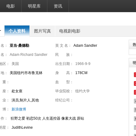
电影
明星库
资讯
料
个人资料
图片写真
电视剧电影
 名：
亚当·桑德勒
英 文 名：
Adam Sandler
 名：
Adam Richard Sandler
民 族：
地区：
美国
出生日期：
1966-9-9
 地：
美国纽约市布鲁克林
身 高：
178CM
 重：
血 型：
 座：
处女座
毕业院校：
纽约大学
 业：
演员,制片人,其他
经纪公司：
 博：
新浪微博
 作：
狂野之爱 初恋50次 人生遥控器 像素大战 原钻
明星：
JudithLevine