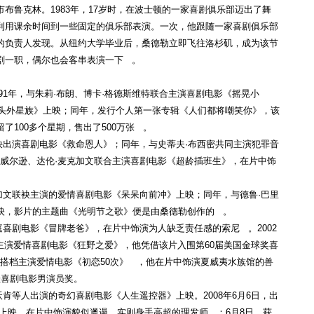
约市布鲁克林。1983年，17岁时，在波士顿的一家喜剧俱乐部迈出了舞
利用课余时间到一些固定的俱乐部表演。一次，他跟随一家喜剧俱乐部
的负责人发现。从纽约大学毕业后，桑德勒立即飞往洛杉矶，成为该节
剧一职，偶尔也会客串表演一下 。
991年，与朱莉·布朗、博卡·格德斯维特联合主演喜剧电影《摇晃小
尖头外星族》上映；同年，发行个人第一张专辑《人们都将嘲笑你》，该
100多个星期，售出了500万张 。
袂出演喜剧电影《救命恩人》；同年，与史蒂夫·布西密共同主演犯罪音
特·威尔逊、达伦·麦克加文联合主演喜剧电影《超龄插班生》，在片中饰
麦克加文联袂主演的爱情喜剧电影《呆呆向前冲》上映；同年，与德鲁·巴里
映，影片的主题曲《光明节之歌》便是由桑德勒创作的 。
家庭喜剧电影《冒牌老爸》，在片中饰演为人缺乏责任感的索尼 。2002
合主演爱情喜剧电影《狂野之爱》，他凭借该片入围第60届美国金球奖喜
摩尔搭档主演爱情电影《初恋50次》 ，他在片中饰演夏威夷水族馆的兽
佳喜剧电影男演员奖。
沃肯等人出演的奇幻喜剧电影《人生遥控器》上映。2008年6月6日，出
上映，在片中饰演貌似邋遢、实则身手高超的理发师 ；6月8日，获