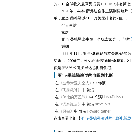
的2019全球收入最高男演员TOP10中排名第七，
2020年，与本·萨弗迪合作主演剧情短片《
单，亚当·桑德勒以4100万美元排名第9位 。
个人生活
家庭
亚当·桑德勒出生在一个犹太家庭 。他的
婚姻
1999年1月，亚当·桑德勒与杰奎琳·萨曼莎
结婚 。2006年，长女赛迪·麦迪逊·桑德勒出
但是在纽约和佛罗里达也拥有住宅。
亚当·桑德勒演过的电视剧电影
在
《波希米亚太空人》
中 饰演
在
《飞身救球》
中 饰演
在
《休比的万圣节》
中 饰演
HubieDubois
在
《谋杀疑云》
中 饰演
NickSpitz
在
《原钻》
中 饰演
HowardRatner
点击查看全部【
亚当·桑德勒演过的电影电视剧