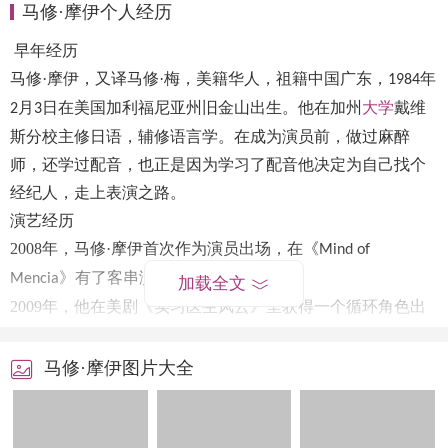
马修·摩伊个人经历
早年经历
马修
·摩伊，又译马修·梅，美籍华人，祖籍中国广东，
年
1984
月
日在美国加利福尼亚州旧金山出生。他在加州
大学
戴维
2
3
斯分校主修日语，辅修语言学。在成为演员前，做过麻醉
师，还学过配音，也正是因为学习了配音他决定为自己找个
经纪人，走上表演之路。
演艺经历
2008
年，马修·摩伊首次作为演员出场，在《
Mind of
》有了客串演出 。
Mencia
加载全文
2009
年，他在美剧《实习医生风云》里获得一个循环角色出
场
集 。随后，他在《老爸老妈的浪漫史》、《犯罪心理》
6
和《左右不逢源》等美剧里客串演出 。
马修·摩伊图片大全
2011
年，他在
情景喜剧《破产姐妹》里获得常驻角色——
CBS