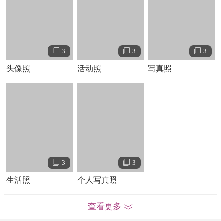
剧中的威廉斯堡餐厅的老板李韩。同年，他还出演了电影处
女作《不求回报》 。
2013
年，马修·摩伊在动画片《史蒂文的宇宙》为
配音 。
Lars
个人生活
3
3
3
马修
·摩伊的父亲是一位高中教师，
母亲
是一位语言治疗师，
头像照
活动照
写真照
他还有个姐姐。他的姓氏“
”来自于姓氏“梅”的粤语读音。
Moy
3
3
生活照
个人写真照
查看更多