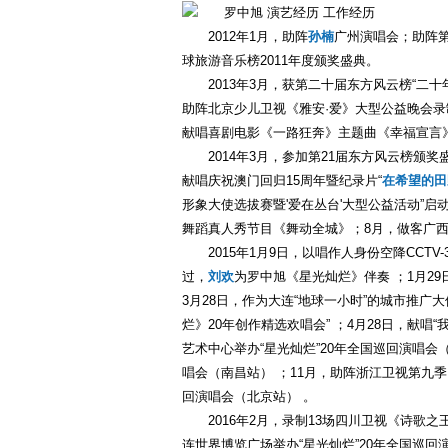
2012年1月，助阵
孙楠
广州演唱会；助阵第
球旅游音乐榜2011年度颁奖盛典。
2013年3月，获第二十届东方风云榜“二
助阵北京少儿卫视《雅安·爱》大型公益晚会
献唱喜剧电影《一路狂奔》主题曲《幸福宣言
2014年3月，参加第21届东方风云榜颁
献唱庆祝澳门回归15周年暨纪录片“
在希望的田
形象大使选拔赛暨'爱在丛台'大型公益活动”
舞蹈真人秀节目《舞动全城》；8月，做客广西
2015年1月9日，以唱作人身份空降CC
过，
刘欢
为罗中旭《星光灿烂》伴奏 ；1月2
3月28日，作为大连“地球一小时”的城市推广
烂》20年创作精选欢唱会” ；4月28日，献唱
艺术中心举办“星光灿烂”20年全国巡回演唱会（
唱会（南昌站） ；11月，助阵浙江卫视第九季
回演唱会（北京站） 。
2016年2月，录制13场四川卫视《诗歌
连世界博览广场举办“星光灿烂”20年全国巡回