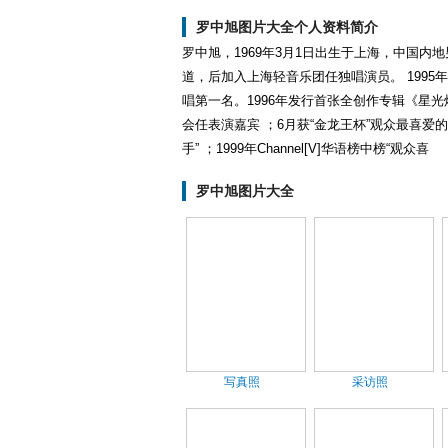
罗中旭图片大全个人资料简介
罗中旭，1969年3月1日出生于上海，中国内
道，后加入上海轻音乐团任独唱演员。 1995
唱第一名。1996年发行首张全创作专辑《星光
会任表演嘉宾 ；6月获“金龙王杯”观众最喜爱的
手” ；1999年Channel[V]华语榜中榜“观众喜
罗中旭图片大全
写真照
采访照