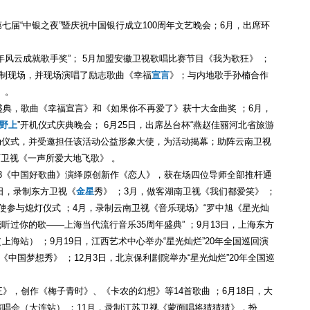
七届“中银之夜”暨庆祝中国银行成立100周年文艺晚会；6月，出席环
十年风云成就歌手奖”； 5月加盟安徽卫视歌唱比赛节目《我为歌狂》 ；
录制现场，并现场演唱了励志歌曲《幸福
宣言
》；与内地歌手孙楠合作
》。
奖盛典，歌曲《幸福宣言》和《如果你不再爱了》获十大金曲奖 ；6月，
野上
”开机仪式庆典晚会； 6月25日，出席丛台杯“燕赵佳丽河北省旅游
启动仪式，并受邀担任该活动公益形象大使，为活动揭幕；助阵云南卫视
卫视《一声所爱大地飞歌》 。
TV-3《中国好歌曲》演绎原创新作《恋人》，获在场四位导师全部推杆通
9日，录制东方卫视《
金星
秀》 ；3月，做客湖南卫视《我们都爱笑》 ；
大使参与熄灯仪式 ；4月，录制云南卫视《音乐现场》“罗中旭《星光灿
“我听过你的歌——上海当代流行音乐35周年盛典” ；9月13日，上海东方
上海站） ；9月19日，江西艺术中心举办“星光灿烂”20年全国巡回演
《中国梦想秀》 ；12月3日，北京保利剧院举办“星光灿烂”20年全国巡
之王》，创作《梅子青时》、《卡农的幻想》等14首歌曲 ；6月18日，大
演唱会（大连站） ；11月，录制江苏卫视《蒙面唱将猜猜猜》，扮