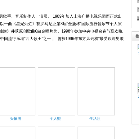
地男歌手、音乐制作人、演员。 1989年加入上海广播电视乐团而正式出
年以一曲《星光灿烂》获罗马尼亚第8届“金鹿杯”国际流行音乐节个人演
灿烂》并获原创歌曲6白金唱片奖。1998年参加中央电视台春节联欢晚
中国流行乐坛“四大歌王”之一 。 曾获1996年东方风云榜“最受欢迎男歌
头像照
个人照
生活照