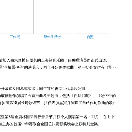
工作照
早年生活照
合照
后加入由朱逢博任团长的上海轻音乐团，任独唱演员而正式出道。
歌星“仓桥露伊子”的演唱会；同年开始创作歌曲，第一批处女作有《能不
。
动会开幕式及闭幕式演出；同年签约香港百代唱片公司。
并为该剧创作演唱了五首插曲及主题曲，包括《伴我启航》、《记忆中的
请参加第18届长崎歌谣节，担任表演嘉宾并演唱了自己作词作曲的歌曲
马尼亚第8届金鹿杯国际流行音乐节并获个人演唱第一名；11月，在由中
准主办的首届中华赛歌会全国总决赛颁奖晚会上获特别金奖。