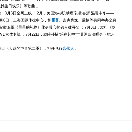
祝我生日快乐》等歌曲 。
架，3月3日全网上线 ；2月，美国洛杉矶献唱“礼赞春辉 温暖中华——
；5月6日，上海国际体操中心，和
霍尊
、吉克隽逸、孟楠等共同举办全息
，安徽卫视《星星的礼物》化身暖心奶爸带娃寻父 ；7月3日，发行《罗
3DVD实体专辑 ；7月22日，助阵孙楠“乐在其中”世界巡回演唱会（杭州
志节目《天赐的声音第二季》，担任飞行
合伙人
。