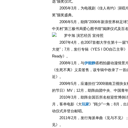
选”颁奖仪式。
2005年3月，为电视剧《佳人有约》演唱片
奖”颁奖盛典。
2006年5月，助阵“2006年新浪世界杯
中关村“第三极书局爱心图书馆”揭牌仪式及百
2007年4月，在2007首都大学生第十一
大使”；7月，发行专辑《YES I DO自己主宰
Ready》。
2008年1月，与
伊能静
搭档拍摄动漫情景
《生死不离》义卖签售，该专辑中收录了一首
近》。
2009年5月，应邀担任“2009湖南卫视快
的节日》MV；12月，助阵由团中央、中国青年
2010年3月，助阵全国百所名校迎世博倒
月，客串电影《大
玩家
》“阔少”一角；8月，出
动仪式并登台献唱。
2011年2月，发行海派单曲《见与不见》
见》。