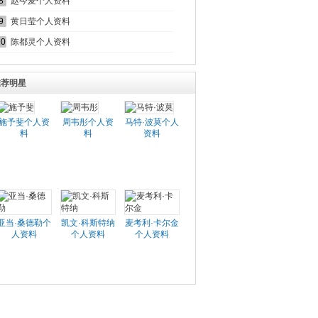
8
赵今麦个人资料
9
黄日莹个人资料
10
陈都灵个人资料
推荐明星
施予斐个人资
周韦彤个人资
马特·波莫个人
料
料
资料
亚当·桑德勒个
凯文·科斯特纳
麦考利·卡尔金
人资料
个人资料
个人资料