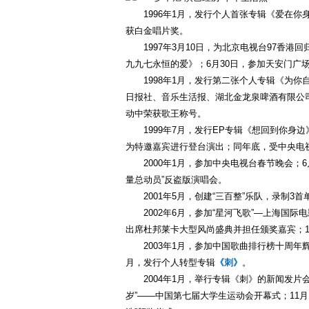
1996年1月，发行个人首张专辑《爱在
获白金唱片奖。
1997年3月10日，为北京电视台97香港
九九七永恒的爱》；6月30日，参加天安门
1998年1月，发行第二张个人专辑《为
日报社、音乐生活报、湖北金龙泉啤酒有限公司
动中荣获歌王称号。
1999年7月，发行EP专辑《想回到你
为特邀嘉宾进行登台演出；同年底，受中央电视
2000年1月，参加中央电视台春节晚会；
量总动员”反盗版演唱会。
2001年5月，创建“三百整”乐队，录制3
2002年6月，参加“星河飞歌”—上海国
出席杜邦莱卡大型风尚盛典并担任颁奖嘉宾；
2003年1月，参加中国歌曲排行榜十周
月，发行个人转型专辑
《刺》
。
2004年1月，举行专辑《刺》的新闻发
岁”——中国第七届大学生运动会开幕式；11月