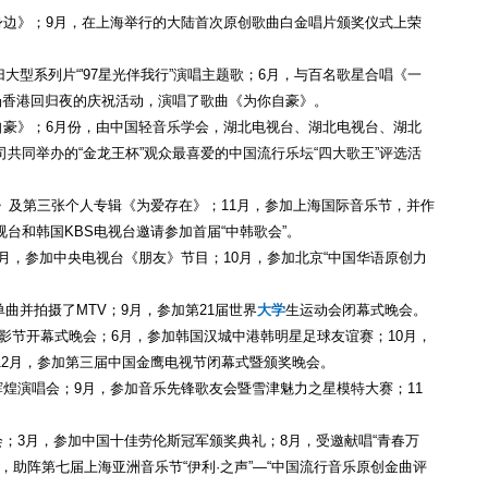
你身边》；9月，在上海举行的大陆首次原创歌曲白金唱片颁奖仪式上荣
回归大型系列片“'97星光伴我行”演唱主题歌；6月，与百名歌星合唱《一
广场香港回归夜的庆祝活动，演唱了歌曲《为你自豪》。
你自豪》；6月份，由中国轻音乐学会，湖北电视台、湖北电视台、湖北
共同举办的“金龙王杯”观众最喜爱的中国流行乐坛“四大歌王”评选活
身边》及第三张个人专辑《为爱存在》；11月，参加上海国际音乐节，并作
台和韩国KBS电视台邀请参加首届“中韩歌会”。
6月，参加中央电视台《朋友》节目；10月，参加北京“中国华语原创力
首单曲并拍摄了MTV；9月，参加第21届世界
大学
生运动会闭幕式晚会。
际电影节开幕式晚会；6月，参加韩国汉城中港韩明星足球友谊赛；10月，
12月，参加第三届中国金鹰电视节闭幕式暨颁奖晚会。
年辉煌演唱会；9月，参加音乐先锋歌友会暨雪津魅力之星模特大赛；11
片会；3月，参加中国十佳劳伦斯冠军颁奖典礼；8月，受邀献唱“青春万
，助阵第七届上海亚洲音乐节“伊利·之声”—“中国流行音乐原创金曲评