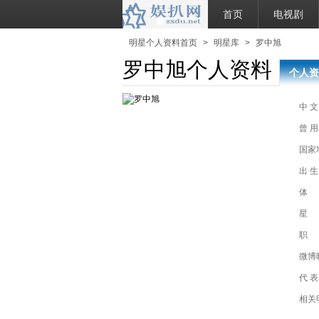
首页
电视剧
明星个人资料首页
>
明星库
>
罗中旭
罗中旭个人资料
个人资
中 文
曾 用
国家
出 生
体
星
职
微博
代 表
相关