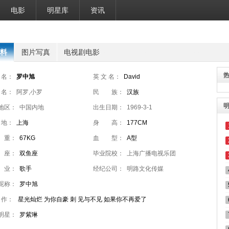
电影
明星库
资讯
料
图片写真
电视剧电影
 名：
罗中旭
英 文 名：
David
 名：
阿罗,小罗
民 族：
汉族
地区：
中国内地
出生日期：
1969-3-1
 地：
上海
身 高：
177CM
 重：
67KG
血 型：
A型
 座：
双鱼座
毕业院校：
上海广播电视乐团
 业：
歌手
经纪公司：
明路文化传媒
昵称：
罗中旭
 作：
星光灿烂 为你自豪 刺 见与不见 如果你不再爱了
明星：
罗紫琳