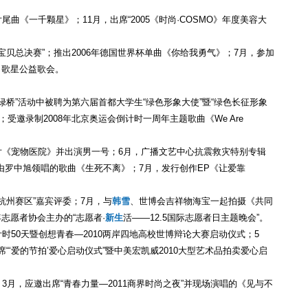
尾曲《一千颗星》；11月，出席“2005《时尚·COSMO》年度美容大
足球宝贝总决赛”；推出2006年德国世界杯单曲《你给我勇气》；7月，参加
名歌星公益歌会。
届“绿桥”活动中被聘为第六届首都大学生“绿色形象大使”暨“绿色长征形象
》；受邀录制2008年北京奥运会倒计时一周年主题歌曲《We Are
片《宠物医院》并出演男一号；6月，广播文艺中心抗震救灾特别专辑
由罗中旭领唱的歌曲《生死不离》；7月，发行创作EP《让爱靠
女杭州赛区”嘉宾评委；7月，与
韩雪
、世博会吉祥物海宝一起拍摄《共同
志愿者协会主办的“志愿者·
新生
活——12.5国际志愿者日主题晚会”。
计时50天暨创想青春—2010两岸四地高校世博辩论大赛启动仪式；5
席“‘爱的节拍’爱心启动仪式”暨中美宏凯威2010大型艺术品拍卖爱心启
；3月，应邀出席“青春力量—2011商界时尚之夜”并现场演唱的《见与不