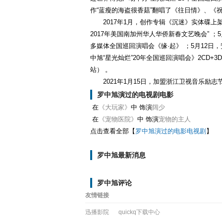
作“蓝瘦的海盗很香菇”翻唱了《往日情》、《
2017年1月，创作专辑《沉迷》实体碟上
2017年美国南加州华人华侨新春文艺晚会” 
多媒体全国巡回演唱会《缘·起》 ；5月12日
中旭“星光灿烂”20年全国巡回演唱会》2CD+
站） 。
2021年1月15日，加盟浙江卫视音乐励
罗中旭演过的电视剧电影
在
《大玩家》
中 饰演
阔少
在
《宠物医院》
中 饰演
宠物的主人
点击查看全部【
罗中旭演过的电影电视剧
】
罗中旭最新消息
罗中旭评论
友情链接
迅播影院
quickq下载中心