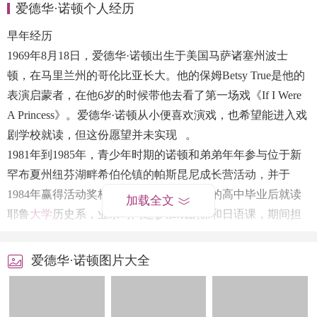
爱德华·诺顿个人经历
早年经历
1969
年
8
月
18
日，爱德华
·
诺顿出生于美国马萨诸塞州波士
顿，在马里兰州的哥伦比亚长大。他的保姆
Betsy True
是他的
表演启蒙者，在他
6
岁的时候带他去看了第一场戏《
If I Were
A Princess
》。爱德华
·
诺顿从小便喜欢演戏，也希望能进入戏
剧学校就读，但这份愿望并未实现
。
1981
年到
1985
年，青少年时期的诺顿和弟弟年年参与位于新
罕布夏州纽芬湖畔希伯伦镇的帕斯昆尼成长营活动，并于
1984
年赢得活动奖杯。
1987
年在哥伦比亚的高中毕业后就读
加载全文
耶鲁
大学
历史系，业余时间还参加戏剧课和日语课，期间担
任划船队划手。
1991
年，诺顿毕业取得历史学士学位后就到
外祖父位日本大阪的分公司担任顾问。
1998
年
12
月，他在
爱德华·诺顿图片大全
Courtney Love
的乐队
Hole
的洛杉基短期演出中弹奏吉他。为
了展开戏剧生涯，诺顿迁往纽约市，并开始在外百老汇剧院
中演出
。