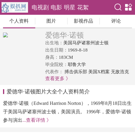
电视剧
电影
明星
花絮
个人资料
图片
影视作品
评论
爱德华·诺顿
出生地：
美国马萨诸塞州波士顿
出生日期：
1969-8-18
身高：
183CM
毕业院校：
耶鲁大学
代表作：
搏击俱乐部 美国X档案 无敌浩克
查看更多 》
流入山谷
爱德华·诺顿图片大全个人资料简介
爱德华·诺顿（Edward Harrison Norton），1969年8月18日出生
于美国马萨诸塞州波士顿，美国演员。 1996年，爱德华·诺顿
参与演出
...查看详情 》