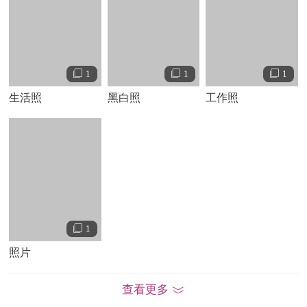
电影节
。
6
月
29
日，爱德华
·
诺顿作为第九届上海国际电影节
颁奖嘉宾到上海
。
8
月
18
日，由他主演的《魔术师》在美国
上映
。
12
月，爱德华
·
诺顿到北京为他主演的电影《面纱》
做宣传
。
1
1
1
2008
年
8
月，爱德华
·
诺顿主演的《无敌浩克》上映，他在片
生活照
黑白照
工作照
中饰演了绿巨人
。
2012
年，与比尔
·
默瑞合作出演的电影《月亮升起之王国》在
戛纳国际电影节上映
。
2012
年
10
月
25
日，与杰瑞米
·
雷纳联
袂出演的电影《谍影重重
4
》在中国上映
。
2014
年
2
月，爱德华
·
诺顿确定执导《布鲁克林孤儿》，这是
诺顿执导的第二部电影作品，同时他也担任影片的主演
。
2016
年，与威尔
·
史密斯合作出演的电影《附属美丽》在美国
1
上映
。
照片
2018
年，电影《布鲁克林孤儿》正式开拍
，该片于
2019
年
11
月
1
日在美国上映
。
查看更多
个人生活