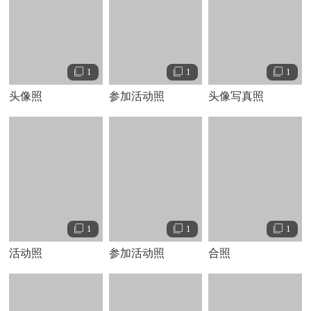
演艺经历
1996
年，诺顿在其第一部电影《一级恐惧》中饰演辅祭一
角，并因此获得第
69
届奥斯卡金像奖最佳男配角的提名和第
1
1
1
54
届美国金球奖最佳男配角奖
。
之后，爱德华陆续在米洛斯·福尔曼的《性书大亨》、伍迪·
艾
头像照
参加活动照
头像写真照
伦
的《人人都说
我爱你
》出演，但都是配角。
1998
年的《美
国
X
档案》则是他第一次担任主演的作品，诺顿饰演一个极端
的种族主义份子，获得奥斯卡最佳男主角的提名
。
1999
年，爱德华与布拉德
·
皮特合作主演了《搏击俱乐部》，
片中两人分饰一角
——
一个陷入中年危机而人格分裂的男
人。
2000
年，他自导自演喜剧片《男人爱美神》。
1
1
2005
年拍摄
1
《流入山谷》时，诺顿当上了制片人，并化名爱德华
·
哈里森
活动照
参加活动照
合照
担任该片的剪辑师
。
2006
年，爱德华
·
诺顿主演兼制片的《流入深谷》更入围戛纳