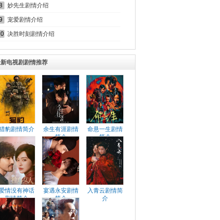
8
妙先生剧情介绍
9
宠爱剧情介绍
10
决胜时刻剧情介绍
最新电视剧剧情推荐
猎豹剧情简介
余生有涯剧情
命悬一生剧情
简介
简介
爱情没有神话
宴遇永安剧情
入青云剧情简
剧情简介
简介
介