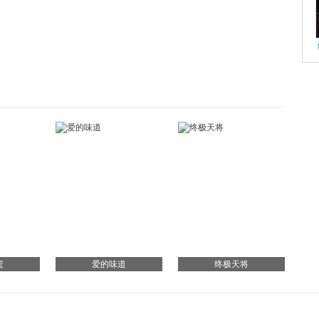
篮
爱的味道
终极天将