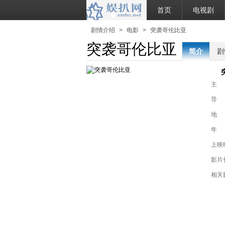
首页
电视剧
剧情介绍
>
电影
>
突袭哥伦比亚
突袭哥伦比亚
简介
剧
主
导
地
年
上映
影片
相关