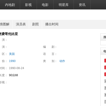
内地剧
影视
电影
明星库
资讯
情图解
演员表
剧照
播出时间
突袭哥伦比亚
 演：
 演：
编 剧：
 区：
美国
语 言：
 份：
1990
类 别：
动作
时间：
1990-08-24
长度：
90分钟
影视：