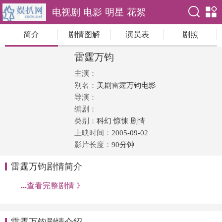
电视剧
电影
明星
花絮
简介
剧情图解
演员表
剧照
雷霆万钧
主演：
别名：
美剧雷霆万钧电影
导演：
编剧：
类别：
科幻 惊悚 剧情
上映时间：
2005-09-02
影片长度：
90分钟
雷霆万钧剧情简介
...
查看完整剧情 》
雷霆万钧剧情介绍