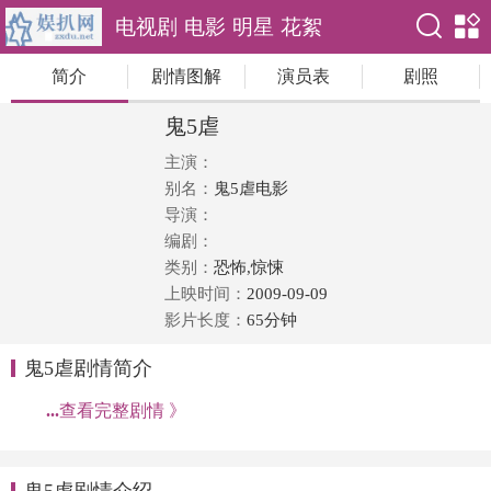
电视剧
电影
明星
花絮
简介
剧情图解
演员表
剧照
鬼5虐
主演：
别名：
鬼5虐电影
导演：
编剧：
类别：
恐怖,惊悚
上映时间：
2009-09-09
影片长度：
65分钟
鬼5虐剧情简介
...
查看完整剧情 》
鬼5虐剧情介绍