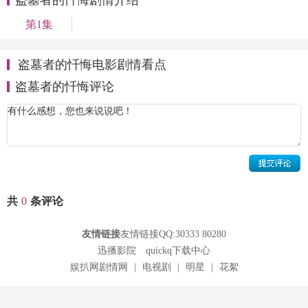
第1集
盗墓者的忏悔电影剧情看点
盗墓者的忏悔评论
共
0
条评论
友情链接
友情链接QQ:30333 80280
迅播影院
quickq下载中心
娱扒网剧情网
|
电视剧
|
明星
|
花絮